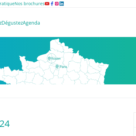
ratique
Nos brochures
z
Dégustez
Agenda
024