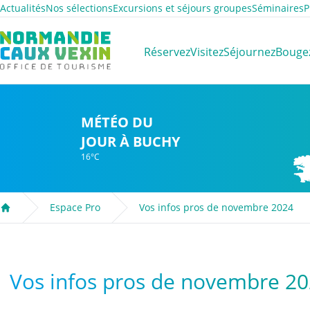
Actualités
Nos sélections
Excursions et séjours groupes
Séminaires
P
Normandie Caux Vexin
Réservez
Visitez
Séjournez
Bouge
MÉTÉO DU
JOUR À BUCHY
16°C
Espace Pro
Vos infos pros de novembre 2024
Accueil
Vos infos pros de novembre 2