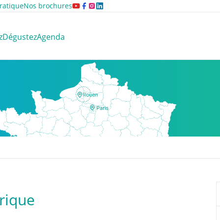
ratique
Nos brochures
z
Dégustez
Agenda
érique