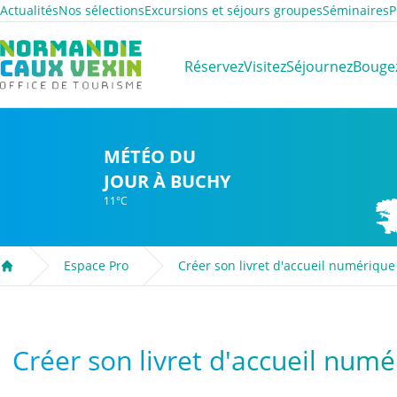
Actualités
Nos sélections
Excursions et séjours groupes
Séminaires
P
Normandie Caux Vexin
Réservez
Visitez
Séjournez
Bouge
MÉTÉO DU
JOUR À BUCHY
11°C
Espace Pro
Créer son livret d'accueil numérique
Accueil
Créer son livret d'accueil num