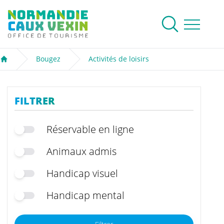
Normandie Caux Vexin
Rechercher
Ouvrir le me
Bougez
Activités de loisirs
Accueil
FILTRER
Réservable en ligne
Animaux admis
Handicap visuel
Handicap mental