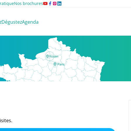
ratique
Nos brochures
z
Dégustez
Agenda
sites.