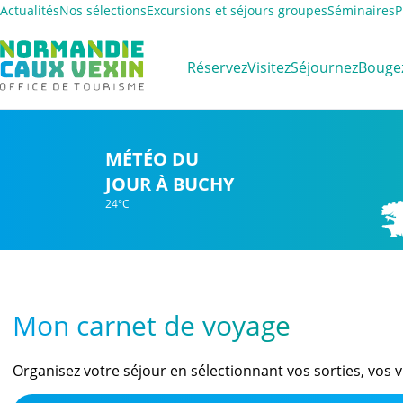
Actualités
Nos sélections
Excursions et séjours groupes
Séminaires
P
Normandie Caux Vexin
Réservez
Visitez
Séjournez
Bouge
MÉTÉO DU
JOUR À BUCHY
24°C
Mon carnet de voyage
Organisez votre séjour en sélectionnant vos sorties, vos vi