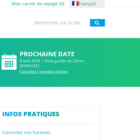
🇫🇷
Mon carnet de voyage (
0
)
Français
Rechercher
PROCHAINE DATE
8 août 2026 | Visite guidée de Clères
[ANNULEE]
Consulter l'agenda complet
INFOS PRATIQUES
Consultez nos horaires