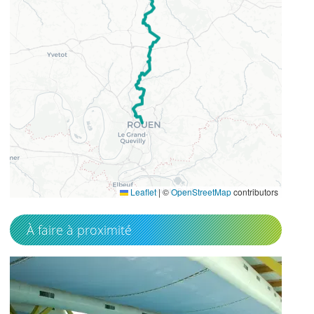
49.9294568
1.08452111
Leaflet
|
©
OpenStreetMap
contributors
À faire à proximité