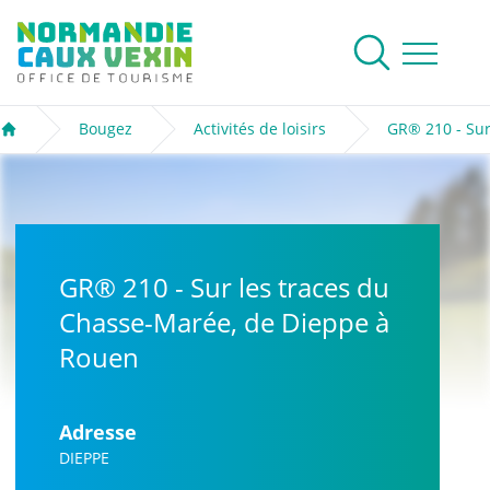
Normandie Caux Vexin
Rechercher
Ouvrir le me
Bougez
Activités de loisirs
GR® 210 - Sur
Accueil
GR® 210 - Sur les traces du
Chasse-Marée, de Dieppe à
Rouen
Adresse
DIEPPE