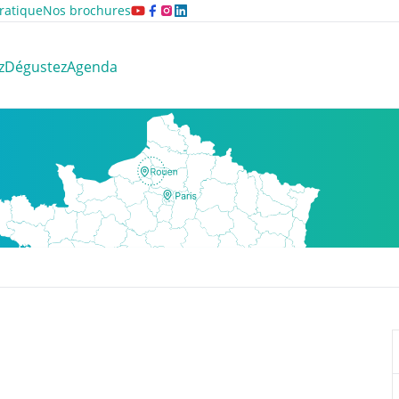
ratique
Nos brochures
z
Dégustez
Agenda