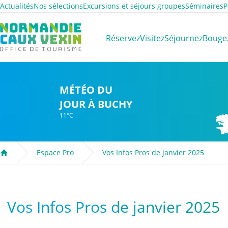
Actualités
Nos sélections
Excursions et séjours groupes
Séminaires
P
Normandie Caux Vexin
Réservez
Visitez
Séjournez
Bouge
MÉTÉO DU
JOUR À BUCHY
11°C
Espace Pro
Vos Infos Pros de janvier 2025
Accueil
Vos Infos Pros de janvier 2025