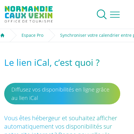
Normandie Caux Vexin
Rechercher
Ouvrir le me
Espace Pro
Synchroniser votre calendrier entre 
Accueil
Le lien iCal, c’est quoi ?
Diffusez vos disponibilités en ligne grâce
au lien iCal
Vous êtes hébergeur et souhaitez afficher
automatiquement vos disponibilités sur