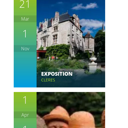
21
Mar
1
Nov
EXPOSITION
CLERES
1
Apr