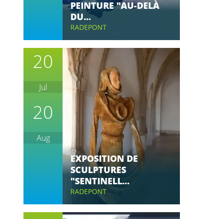
PEINTURE "AU-DELÀ
DU...
RADEPONT
20
Jul
20
Aug
EXPOSITION DE
SCULPTURES
"SENTINELL...
RADEPONT