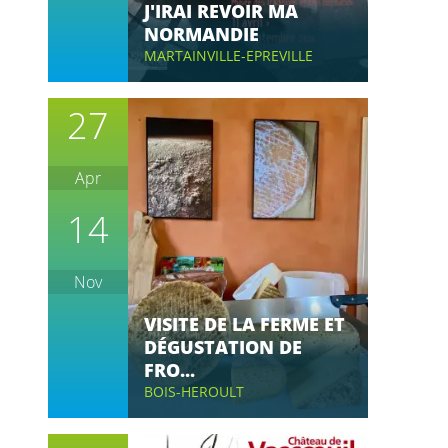
J'IRAI REVOIR MA
NORMANDIE
MARTAINVILLE-EPREVILLE
27
Apr
14
Nov
VISITE DE LA FERME ET
DÉGUSTATION DE
FRO...
BOIS-HEROULT