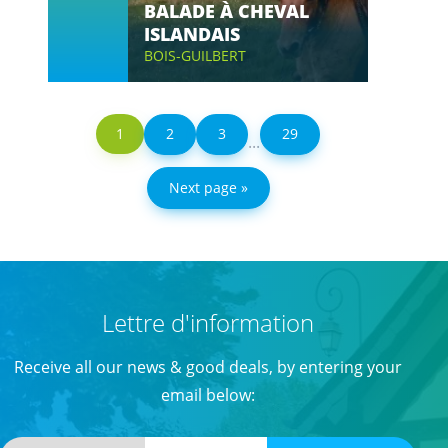
BALADE À CHEVAL
ISLANDAIS
BOIS-GUILBERT
1
2
3
29
...
Next page »
Lettre d'information
Receive all our news & good deals, by entering your
email below: