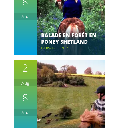
8
Aug
BALADE EN FORÊT EN
PONEY SHETLAND
BOIS-GUILBERT
2
Aug
8
Aug