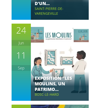
D'UN...
SAINT-PIERRE-DE-
VARENGEVILLE
24
Jun
11
Sep
EXPOSITION "LES
MOULINS, UN
PATRIMO...
BOSC-LE-HARD