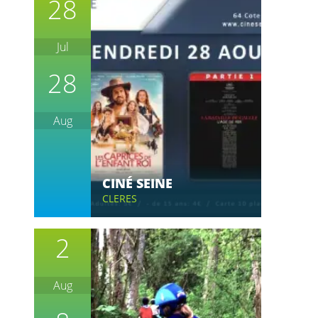
28
Jul
28
Aug
CINÉ SEINE
CLERES
2
Aug