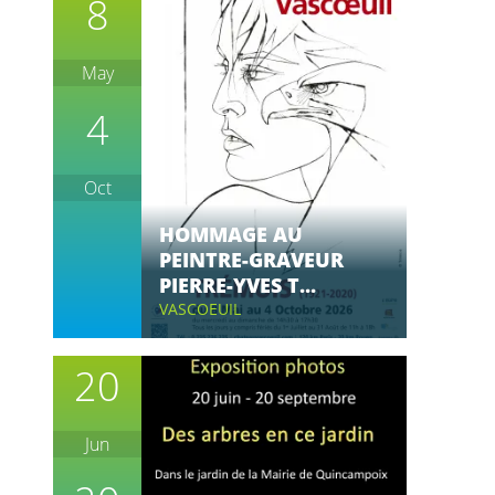
8
May
4
Oct
HOMMAGE AU
PEINTRE-GRAVEUR
PIERRE-YVES T...
VASCOEUIL
20
Jun