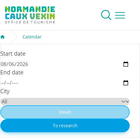
Normandie Caux Vexin
To research
Menu
Calendar
Welcome
Start date
End date
City
Reset
To research