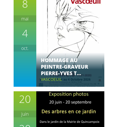
8
mai
4
oct.
HOMMAGE AU
PEINTRE-GRAVEUR
PIERRE-YVES T...
VASCOEUIL
20
juin