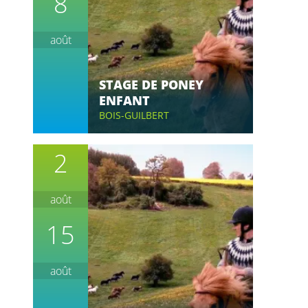
8
août
STAGE DE PONEY
ENFANT
BOIS-GUILBERT
2
août
15
août