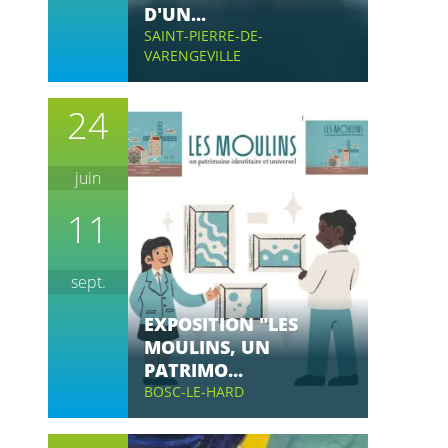
D'UN...
SAINT-PIERRE-DE-
VARENGEVILLE
24
juin
11
sept.
EXPOSITION "LES
MOULINS, UN
PATRIMO...
BOSC-LE-HARD