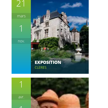
21
mars
1
nov.
EXPOSITION
CLERES
1
avr.