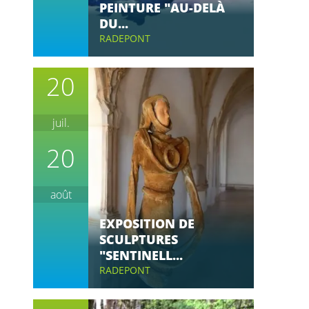
PEINTURE "AU-DELÀ
DU...
RADEPONT
20
juil.
20
août
EXPOSITION DE
SCULPTURES
"SENTINELL...
RADEPONT