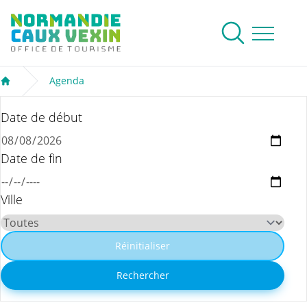
Normandie Caux Vexin
Rechercher
Ouvrir le me
Agenda
Accueil
Date de début
Date de fin
Ville
Réinitialiser
Rechercher