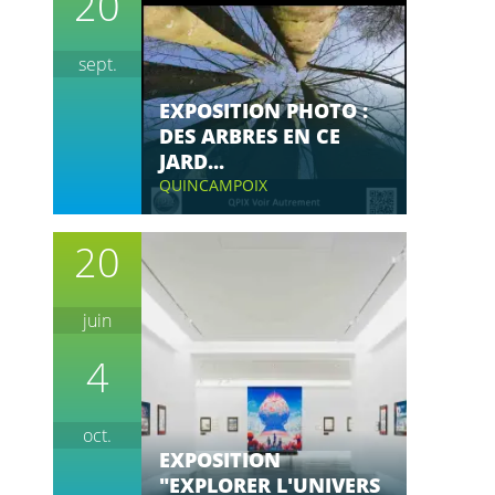
20
sept.
EXPOSITION PHOTO :
DES ARBRES EN CE
JARD...
QUINCAMPOIX
20
juin
4
oct.
EXPOSITION
"EXPLORER L'UNIVERS