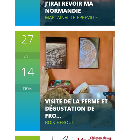
J'IRAI REVOIR MA
NORMANDIE
MARTAINVILLE-EPREVILLE
27
avr.
14
nov.
VISITE DE LA FERME ET
DÉGUSTATION DE
FRO...
BOIS-HEROULT