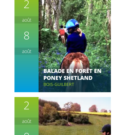
2
août
8
août
BALADE EN FORÊT EN
PONEY SHETLAND
BOIS-GUILBERT
2
août