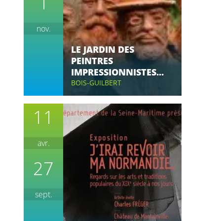
1
nov.
LE JARDIN DES
PEINTRES
IMPRESSIONNISTES...
BOIS-GUILBERT
11
avr.
27
sept.