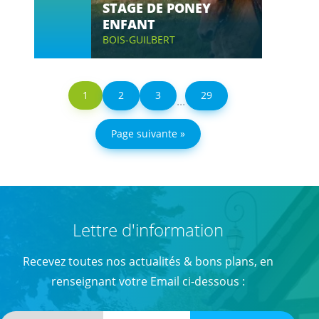
STAGE DE PONEY
ENFANT
BOIS-GUILBERT
1
2
3
29
...
Page suivante »
Lettre d'information
Recevez toutes nos actualités & bons plans, en
renseignant votre Email ci-dessous :