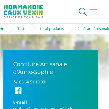
Normandie Caux Vexin
To research
Menu
Taste
Local products
Confiture Artisana
Welcome
Confiture Artisanale
d'Anne-Sophie
06 64 51 10 03
E-mail
contact@confitureannesophie.fr