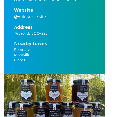
Website
Voir sur le site
Address
76690, LE BOCASSE
Nearby towns
Roumare
Montville
Clères