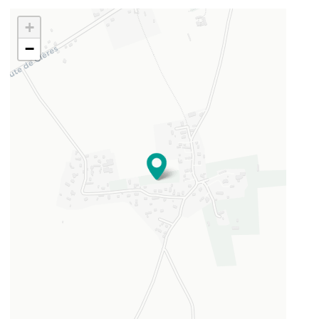
+
−
49.594831