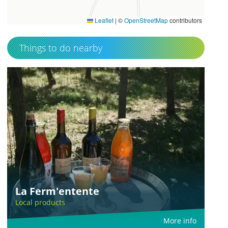
1.076565
Leaflet
|
©
OpenStreetMap
contributors
Things to do nearby
La Ferm'entente
Local products
More info