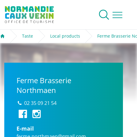
Normandie Caux Vexin
To research
Menu
Taste
Local products
Ferme Brasserie N
Welcome
Ferme Brasserie
Northmaen
02 35 09 21 54
E-mail
ferme.northmaen@gmail.com