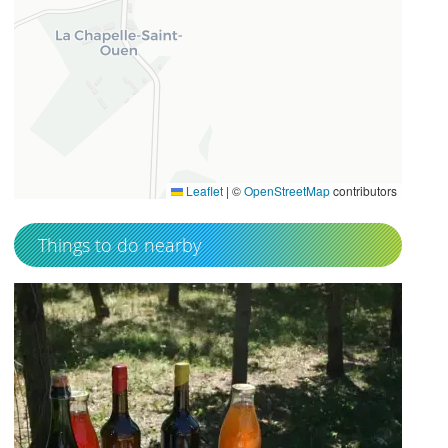
49.5382766
1.4391494
Leaflet
|
©
OpenStreetMap
contributors
Things to do nearby