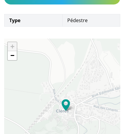
Type
Pédestre
+
−