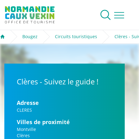
Normandie Caux Vexin
Rechercher
Ouvrir le me
Bougez
Circuits touristiques
Clères - Sui
Accueil
Clères - Suivez le guide !
Adresse
CLERES
Villes de proximité
Montville
Clères