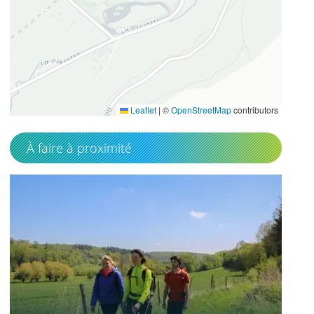
49.5990674
1.1083851
Leaflet
|
©
OpenStreetMap
contributors
À faire à proximité