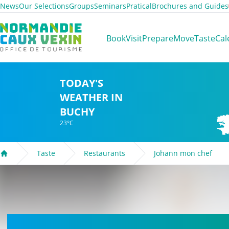
News
Our Selections
Groups
Seminars
Pratical
Brochures and Guides
Normandie Caux Vexin
Book
Visit
Prepare
Move
Taste
Cal
TODAY'S
WEATHER IN
BUCHY
23°C
Taste
Restaurants
Johann mon chef
Welcome