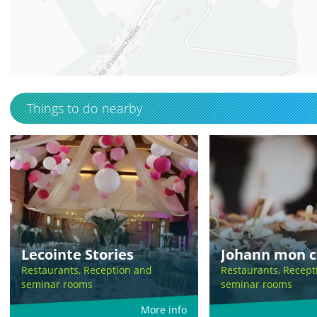
49.5486627
1.4211051
Things to do nearby
Lecointe Stories
Johann mon c
Restaurants, Reception and
Restaurants, Recept
seminar rooms
seminar rooms
More info