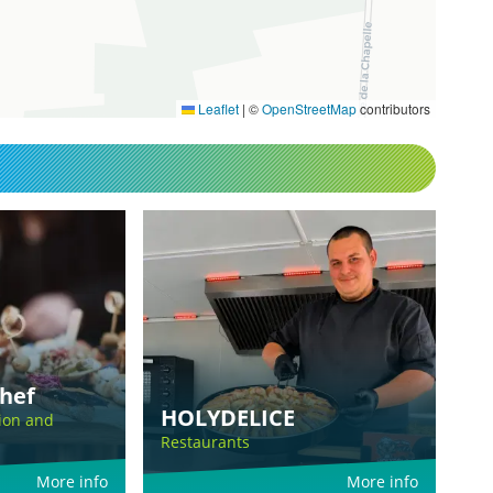
Leaflet
|
©
OpenStreetMap
contributors
hef
HOLYDELICE
ion and
Restaurants
More info
More info