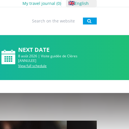
🇬🇧
My travel journal (
0
)
English
To research
NEXT DATE
8 août 2026 | Visite guidée de Clères
[ANNULEE]
View full schedule