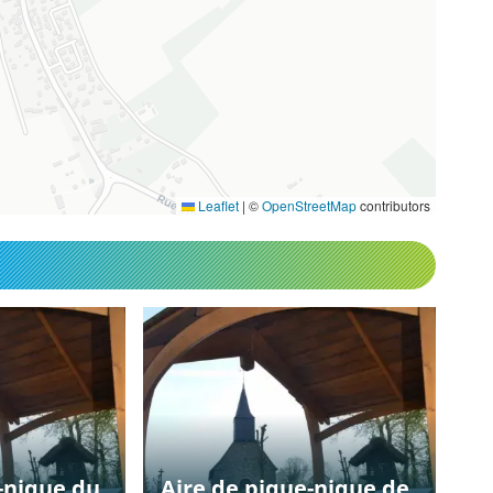
Leaflet
|
©
OpenStreetMap
contributors
-nique du
Aire de pique-nique de