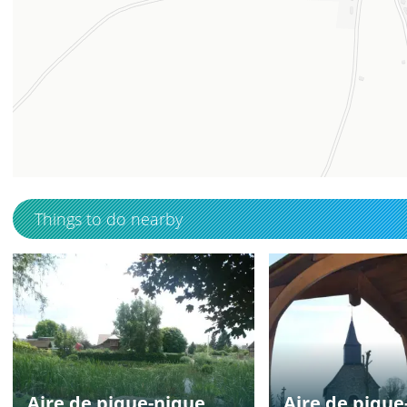
49.625549
1.175255
Things to do nearby
Aire de pique-nique
Aire de pique