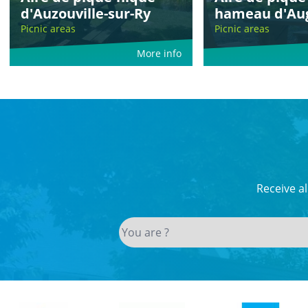
d'Auzouville-sur-Ry
hameau d'Aug
Picnic areas
Picnic areas
More info
Receive a