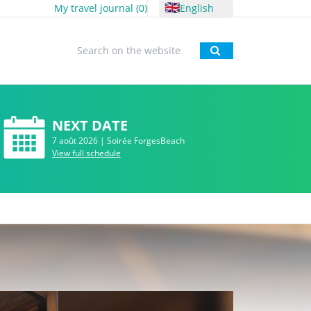
🇬🇧
My travel journal (
0
)
English
To research
NEXT DATE
7 août 2026 | Soirée ForgesBeach
View full schedule