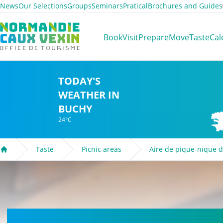
News
Our Selections
Groups
Seminars
Pratical
Brochures and Guides
Normandie Caux Vexin
Book
Visit
Prepare
Move
Taste
Cal
TODAY'S
WEATHER IN
BUCHY
24°C
Taste
Picnic areas
Aire de pique-nique d
Welcome