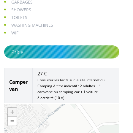
GARBAGES
SHOWERS
TOILETS
WASHING MACHINES
WIFI
Price
27 €
Consulter les tarifs sur le site internet du
Camper
Camping A titre indicatif : 2 adultes + 1
van
caravane ou camping-car + 1 voiture +
électricité (10 A)
+
−