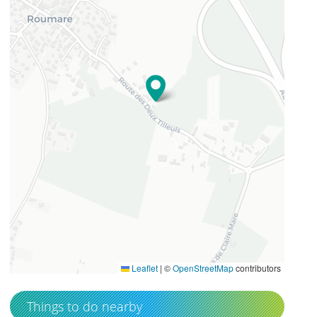
49.5068178
0.98145683
Leaflet
|
©
OpenStreetMap
contributors
Things to do nearby