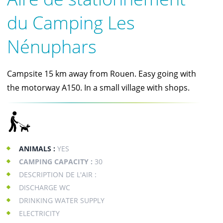
du Camping Les
Nénuphars
Campsite 15 km away from Rouen. Easy going with
the motorway A150. In a small village with shops.
ANIMALS :
YES
CAMPING CAPACITY :
30
DESCRIPTION DE L'AIR :
DISCHARGE WC
DRINKING WATER SUPPLY
ELECTRICITY