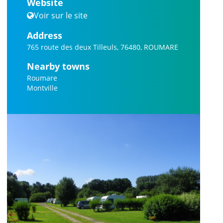
Website
Voir sur le site
Address
765 route des deux Tilleuls, 76480, ROUMARE
Nearby towns
Roumare
Montville