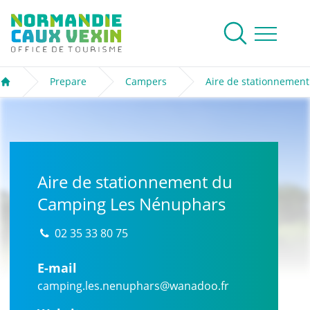
Normandie Caux Vexin
To research
Menu
Prepare
Campers
Aire de stationnemen
Welcome
Aire de stationnement du
Camping Les Nénuphars
02 35 33 80 75
E-mail
camping.les.nenuphars@wanadoo.fr