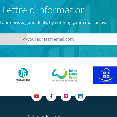
Lettre d'information
ll our news & good deals, by entering your email below: