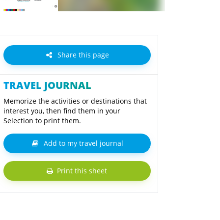
Share this page
TRAVEL JOURNAL
Memorize the activities or destinations that
interest you, then find them in your
Selection to print them.
Add to my travel journal
Print this sheet