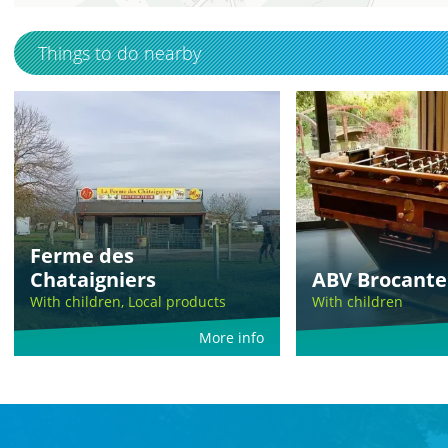
Things to do nearby
Ferme des
Chataigniers
ABV Brocante
With children, Local products
With children
More info