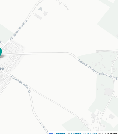
Leaflet
|
©
OpenStreetMap
contributors