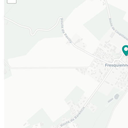
49.56422
1.00536