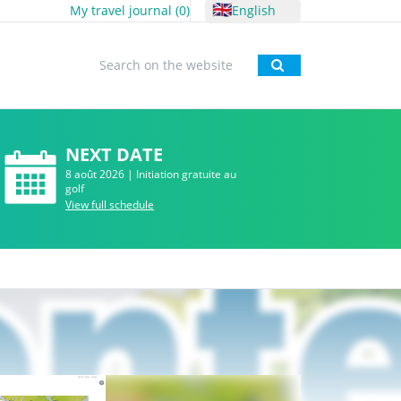
🇬🇧
My travel journal (
0
)
English
To research
NEXT DATE
8 août 2026 | Initiation gratuite au
golf
View full schedule