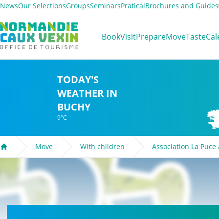
News
Our Selections
Groups
Seminars
Pratical
Brochures and Guides
Normandie Caux Vexin
Book
Visit
Prepare
Move
Taste
Cal
TODAY'S
WEATHER IN
BUCHY
9°C
Move
With children
Association La Puce à
Welcome