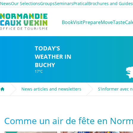
News
Our Selections
Groups
Seminars
Pratical
Brochures and Guides
Normandie Caux Vexin
Book
Visit
Prepare
Move
Taste
Cal
TODAY'S
WEATHER IN
BUCHY
17°C
News articles and newsletters
S'informer avec 
Welcome
Comme un air de fête en Norm