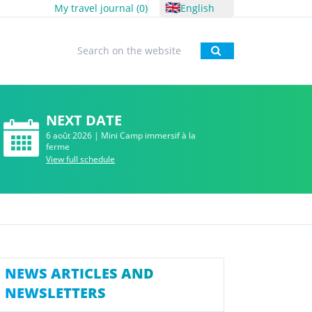
🇬🇧
My travel journal (
0
)
English
To research
NEXT DATE
6 août 2026 | Mini Camp immersif à la
ferme
View full schedule
NEWS ARTICLES AND
NEWSLETTERS