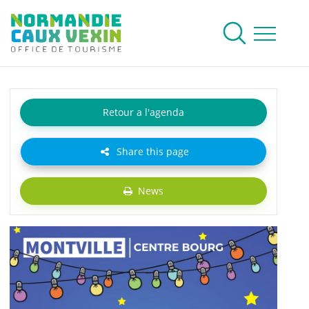
Normandie Caux Vexin
To research
Menu
Retour a l'agenda
Share this page
News