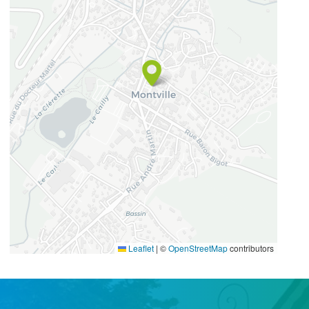
49.5483102
1.0744678
Leaflet
|
©
OpenStreetMap
contributors