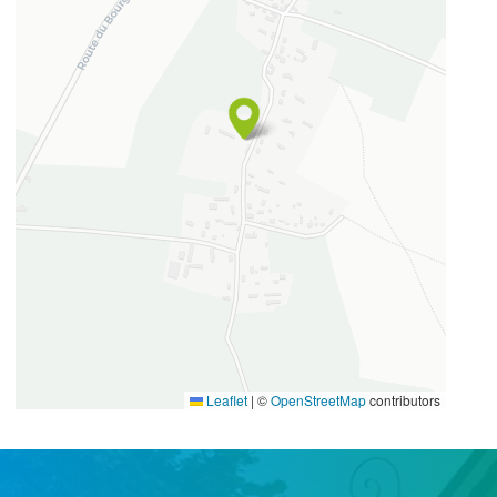
49.6244850
1.3429660
Leaflet
|
©
OpenStreetMap
contributors