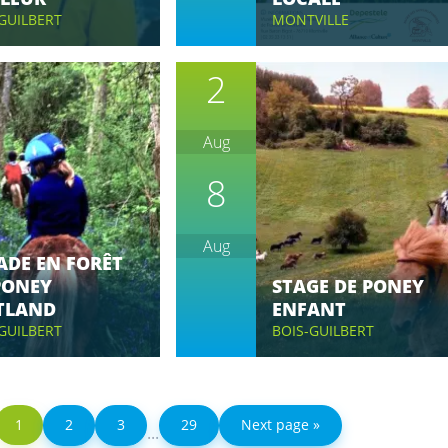
GUILBERT
MONTVILLE
2
Aug
8
Aug
ADE EN FORÊT
PONEY
STAGE DE PONEY
TLAND
ENFANT
GUILBERT
BOIS-GUILBERT
1
2
3
29
Next page »
...