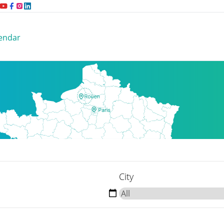
endar
City