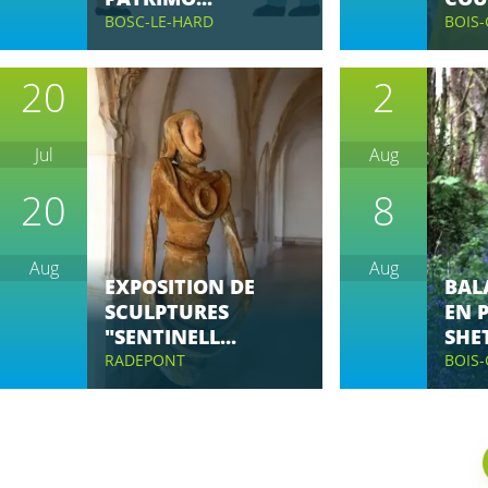
BOSC-LE-HARD
BOIS-
20
2
Jul
Aug
20
8
Aug
Aug
EXPOSITION DE
BAL
SCULPTURES
EN 
"SENTINELL...
SHE
RADEPONT
BOIS-