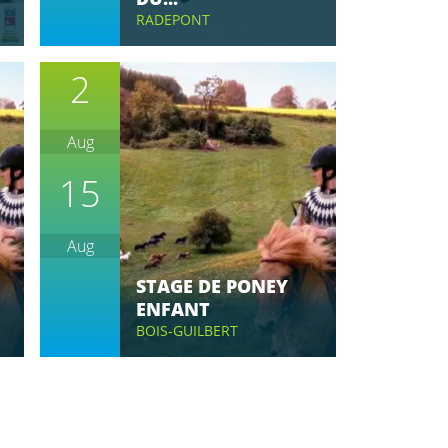
RADEPONT
2
Aug
15
Aug
STAGE DE PONEY
ENFANT
BOIS-GUILBERT