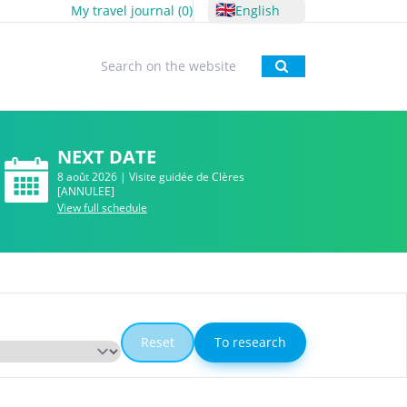
🇬🇧
My travel journal (
0
)
English
To research
NEXT DATE
8 août 2026 | Visite guidée de Clères
[ANNULEE]
View full schedule
Reset
To research