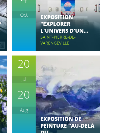
Oct
EXPOSITION
O
"EXPLORER
L'UNIVERS D'UN...
SAINT-PIERRE-DE-
VARENGEVILLE
20
Jul
20
Aug
EXPOSITION DE
PEINTURE "AU-DELÀ
DU...