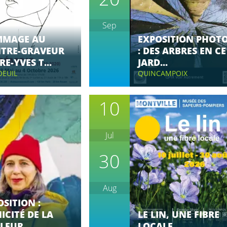
Sep
MAGE AU
EXPOSITION PHOT
NTRE-GRAVEUR
: DES ARBRES EN CE
RE-YVES T...
JARD...
OEUIL
QUINCAMPOIX
10
Jul
30
Aug
SITION :
ICITÉ DE LA
LE LIN, UNE FIBRE
LEUR
LOCALE