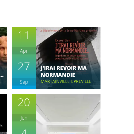
11
Apr
27
J'IRAI REVOIR MA
..
NORMANDIE
MARTAINVILLE-EPREVILLE
Sep
20
Jun
4