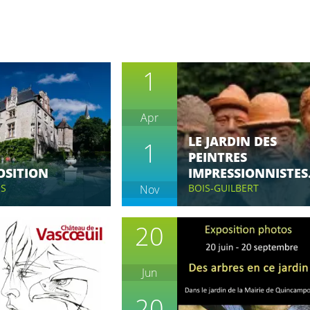
1
Apr
LE JARDIN DES
1
PEINTRES
OSITION
IMPRESSIONNISTES.
ES
BOIS-GUILBERT
Nov
20
Jun
20