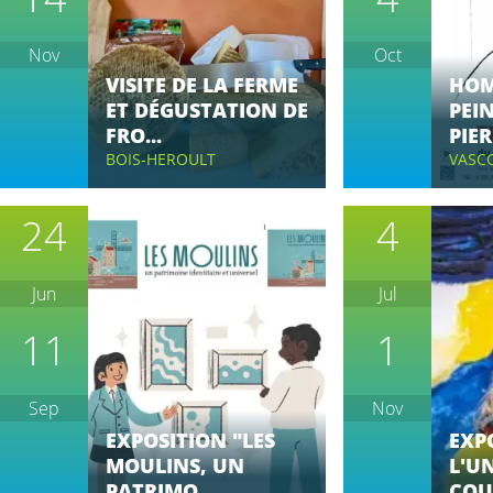
Nov
Oct
VISITE DE LA FERME
HOM
ET DÉGUSTATION DE
PEI
FRO...
PIER
BOIS-HEROULT
VASC
24
4
Jun
Jul
11
1
Sep
Nov
EXPOSITION "LES
EXPO
MOULINS, UN
L'UN
PATRIMO...
COU