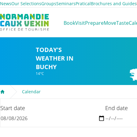
News
Our Selections
Groups
Seminars
Pratical
Brochures and Guides
Normandie Caux Vexin
Book
Visit
Prepare
Move
Taste
Cal
TODAY'S
WEATHER IN
BUCHY
14°C
Calendar
Welcome
Start date
End date