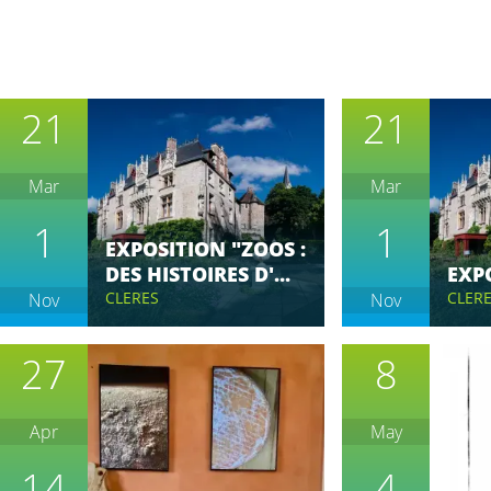
21
21
Mar
Mar
1
1
EXPOSITION "ZOOS :
DES HISTOIRES D'...
EXP
CLERES
CLER
Nov
Nov
27
8
Apr
May
14
4