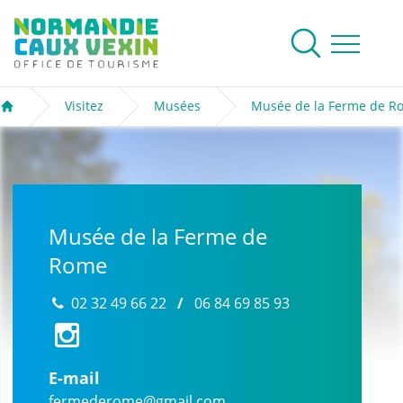
Normandie Caux Vexin
Rechercher
Ouvrir le me
Visitez
Musées
Musée de la Ferme de R
Accueil
Musée de la Ferme de
Rome
02 32 49 66 22
/
06 84 69 85 93
E-mail
fermederome@gmail.com