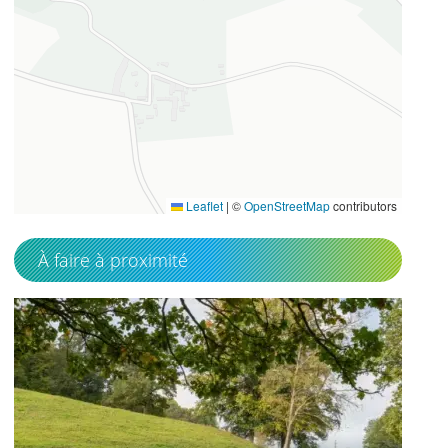
49.4047784
1.63217533
Leaflet
|
©
OpenStreetMap
contributors
À faire à proximité