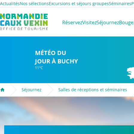
Actualités
Nos sélections
Excursions et séjours groupes
Séminaires
P
Normandie Caux Vexin
Réservez
Visitez
Séjournez
Bouge
MÉTÉO DU
JOUR À BUCHY
11°C
Séjournez
Salles de réceptions et séminaires
Accueil