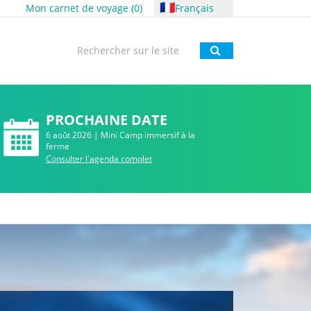
🇫🇷
Mon carnet de voyage (
0
)
Français
Rechercher
PROCHAINE DATE
6 août 2026 | Mini Camp immersif à la
ferme
Consulter l'agenda complet