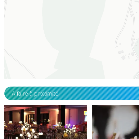
49.58602
1.20211
À faire à proximité