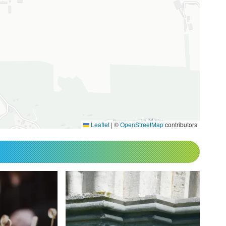
Leaflet
|
©
OpenStreetMap
contributors