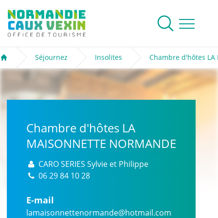
Normandie Caux Vexin
Rechercher
Ouvrir le me
Séjournez
Insolites
Chambre d'hôtes 
Accueil
Chambre d'hôtes LA
MAISONNETTE NORMANDE
CARO SERIES Sylvie et Philippe
06 29 84 10 28
E-mail
lamaisonnettenormande@hotmail.com