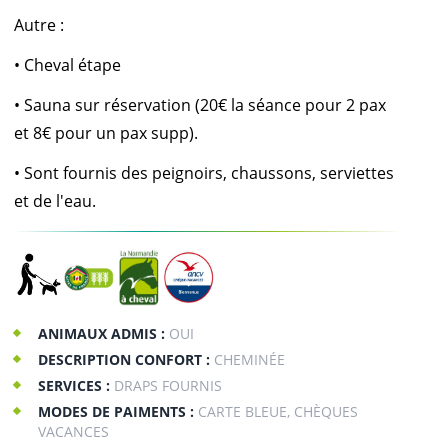
Autre :
• Cheval étape
• Sauna sur réservation (20€ la séance pour 2 pax
et 8€ pour un pax supp).
• Sont fournis des peignoirs, chaussons, serviettes
et de l'eau.
ANIMAUX ADMIS :
OUI
DESCRIPTION CONFORT :
CHEMINÉE
SERVICES :
DRAPS FOURNIS
MODES DE PAIMENTS :
CARTE BLEUE, CHÈQUES
VACANCES