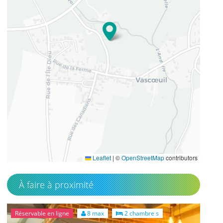
49.446181
1.378346
Leaflet
|
©
OpenStreetMap
contributors
À faire à proximité
Réservable en ligne
8 max
2 chambre s