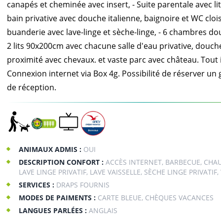
canapés et cheminée avec insert, - Suite parentale avec li
bain privative avec douche italienne, baignoire et WC clo
buanderie avec lave-linge et sèche-linge, - 6 chambres d
2 lits 90x200cm avec chacune salle d'eau privative, douche
proximité avec chevaux. et vaste parc avec château. Tout in
Connexion internet via Box 4g. Possibilité de réserver un
de réception.
ANIMAUX ADMIS :
OUI
DESCRIPTION CONFORT :
ACCÈS INTERNET, BARBECUE, CHA
LAVE LINGE PRIVATIF, LAVE VAISSELLE, SÈCHE LINGE PRIVATIF, 
SERVICES :
DRAPS FOURNIS
MODES DE PAIMENTS :
CARTE BLEUE, CHÈQUES VACANCES
LANGUES PARLÉES :
ANGLAIS