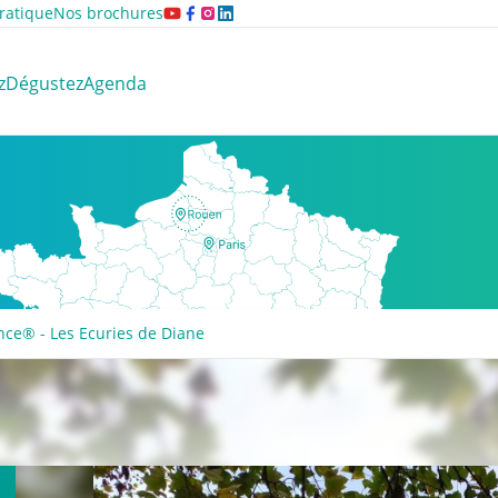
ratique
Nos brochures
z
Dégustez
Agenda
nce® - Les Ecuries de Diane