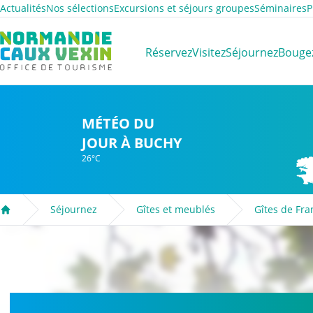
Actualités
Nos sélections
Excursions et séjours groupes
Séminaires
P
Normandie Caux Vexin
Réservez
Visitez
Séjournez
Bouge
MÉTÉO DU
JOUR À BUCHY
26°C
Séjournez
Gîtes et meublés
Gîtes de Fra
Accueil