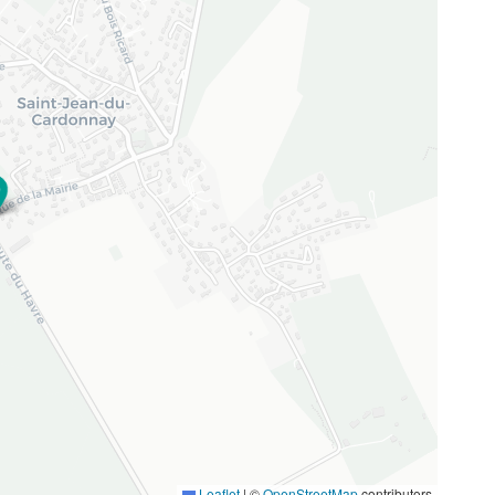
Leaflet
|
©
OpenStreetMap
contributors