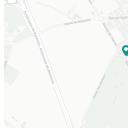
49.502912
1.004308