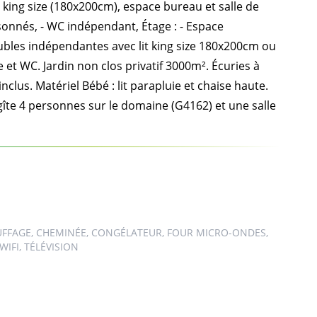
t king size (180x200cm), espace bureau et salle de
isonnés, - WC indépendant, Étage : - Espace
oubles indépendantes avec lit king size 180x200cm ou
 et WC. Jardin non clos privatif 3000m². Écuries à
clus. Matériel Bébé : lit parapluie et chaise haute.
 gîte 4 personnes sur le domaine (G4162) et une salle
UFFAGE, CHEMINÉE, CONGÉLATEUR, FOUR MICRO-ONDES,
WIFI, TÉLÉVISION