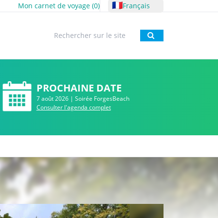
🇫🇷
Mon carnet de voyage (
0
)
Français
Rechercher
PROCHAINE DATE
7 août 2026 | Soirée ForgesBeach
Consulter l'agenda complet