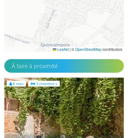
49.5270729
1.175898
Leaflet
|
©
OpenStreetMap
contributors
À faire à proximité
6 max
3 chambre s