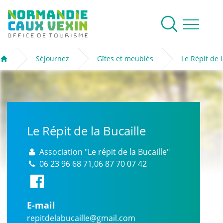
Normandie Caux Vexin
Rechercher
Ouvrir le me
Séjournez
Gîtes et meublés
Le Répit de l
Accueil
Le Répit de la Bucaille
Association "Le répit de la Bucaille"
06 23 96 68 71,06 87 70 07 42
E-mail
repitdelabucaille@gmail.com