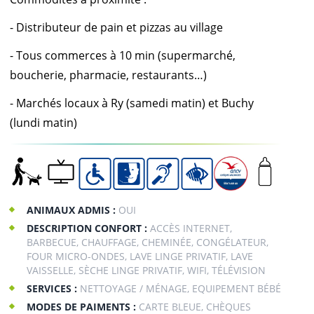
- Distributeur de pain et pizzas au village
- Tous commerces à 10 min (supermarché,
boucherie, pharmacie, restaurants…)
- Marchés locaux à Ry (samedi matin) et Buchy
(lundi matin)
ANIMAUX ADMIS :
OUI
DESCRIPTION CONFORT :
ACCÈS INTERNET,
BARBECUE, CHAUFFAGE, CHEMINÉE, CONGÉLATEUR,
FOUR MICRO-ONDES, LAVE LINGE PRIVATIF, LAVE
VAISSELLE, SÈCHE LINGE PRIVATIF, WIFI, TÉLÉVISION
SERVICES :
NETTOYAGE / MÉNAGE, EQUIPEMENT BÉBÉ
MODES DE PAIMENTS :
CARTE BLEUE, CHÈQUES