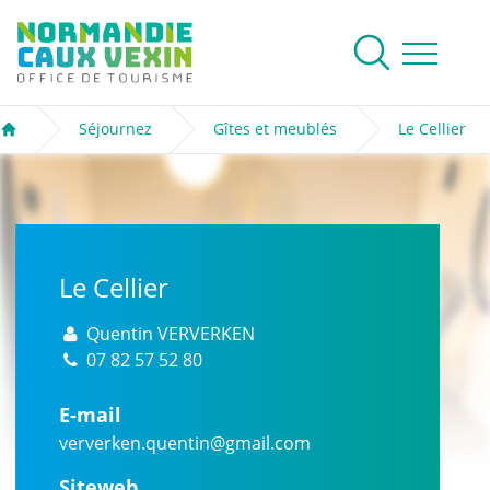
Normandie Caux Vexin
Rechercher
Ouvrir le me
Séjournez
Gîtes et meublés
Le Cellier
Accueil
Le Cellier
Quentin VERVERKEN
07 82 57 52 80
E-mail
ververken.quentin@gmail.com
Siteweb