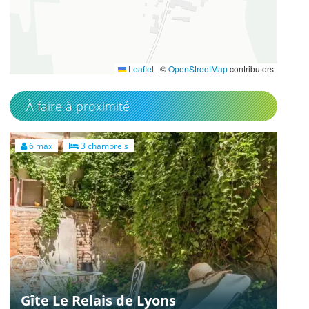
49.5148
1.37611389
Leaflet
|
©
OpenStreetMap
contributors
À faire à proximité
6 max
3 chambre s
Gîte Le Relais de Lyons