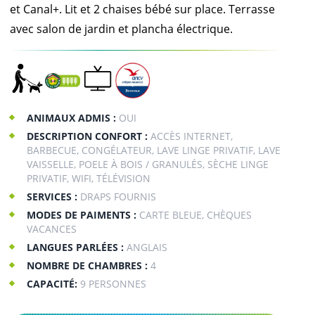
et Canal+. Lit et 2 chaises bébé sur place. Terrasse
avec salon de jardin et plancha électrique.
ANIMAUX ADMIS :
OUI
DESCRIPTION CONFORT :
ACCÈS INTERNET,
BARBECUE, CONGÉLATEUR, LAVE LINGE PRIVATIF, LAVE
VAISSELLE, POELE À BOIS / GRANULÉS, SÈCHE LINGE
PRIVATIF, WIFI, TÉLÉVISION
SERVICES :
DRAPS FOURNIS
MODES DE PAIMENTS :
CARTE BLEUE, CHÈQUES
VACANCES
LANGUES PARLÉES :
ANGLAIS
NOMBRE DE CHAMBRES :
4
CAPACITÉ:
9 PERSONNES