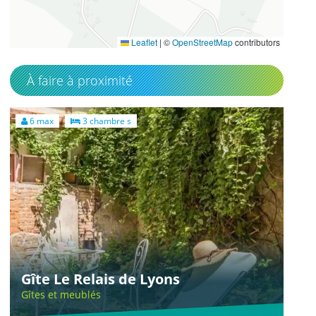
49.575558
1.385251
Leaflet
|
©
OpenStreetMap
contributors
À faire à proximité
6 max
3 chambre s
Gîte Le Relais de Lyons
Gîtes et meublés