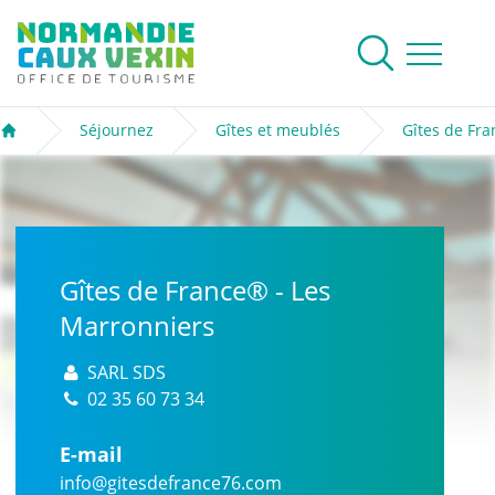
Normandie Caux Vexin
Rechercher
Ouvrir le me
Séjournez
Gîtes et meublés
Gîtes de Fr
Accueil
Gîtes de France® - Les
Marronniers
SARL SDS
02 35 60 73 34
E-mail
info@gitesdefrance76.com