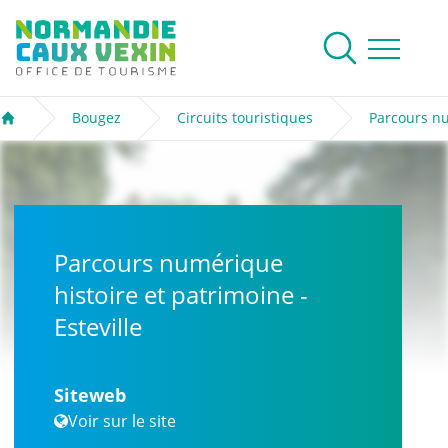
Normandie Caux Vexin
Rechercher
Ouvrir le me
Bougez
Circuits touristiques
Parcours nu
Accueil
Parcours numérique
histoire et patrimoine -
Esteville
Siteweb
Voir sur le site