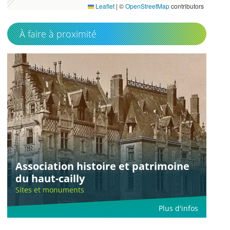
Leaflet
|
©
OpenStreetMap
contributors
À faire à proximité
Association histoire et patrimoine
du haut-cailly
Sites et monuments
Plus d'infos