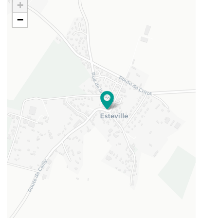
+
−
49.6063949
1.22207845