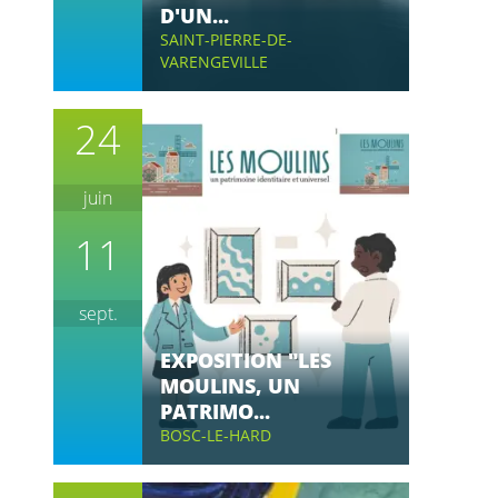
D'UN...
SAINT-PIERRE-DE-
VARENGEVILLE
24
juin
11
sept.
EXPOSITION "LES
MOULINS, UN
PATRIMO...
BOSC-LE-HARD