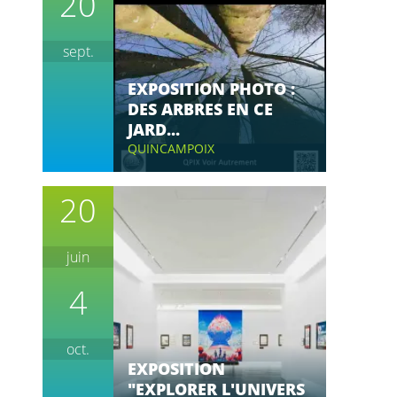
20
sept.
EXPOSITION PHOTO :
DES ARBRES EN CE
JARD...
QUINCAMPOIX
20
juin
4
oct.
EXPOSITION
"EXPLORER L'UNIVERS