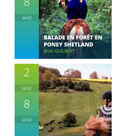
8
août
BALADE EN FORÊT EN
PONEY SHETLAND
BOIS-GUILBERT
2
août
8
août