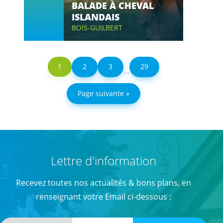
BALADE À CHEVAL
ISLANDAIS
BOIS-GUILBERT
1
2
3
29
...
Page suivante »
Lettre d'information
Recevez toutes nos actualités & bons plans, en
renseignant votre Email ci-dessous :