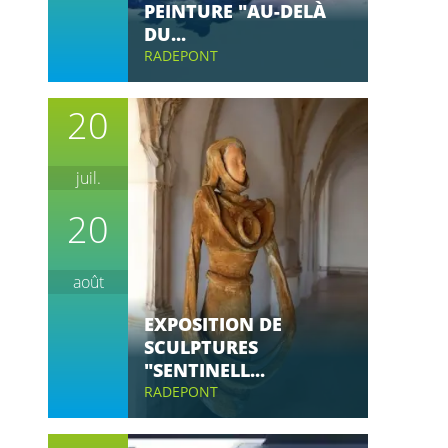
PEINTURE "AU-DELÀ
DU...
RADEPONT
20
juil.
20
août
EXPOSITION DE
SCULPTURES
"SENTINELL...
RADEPONT