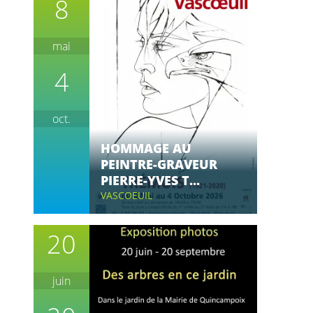
8
mai
4
oct.
HOMMAGE AU
PEINTRE-GRAVEUR
PIERRE-YVES T...
VASCOEUIL
20
juin