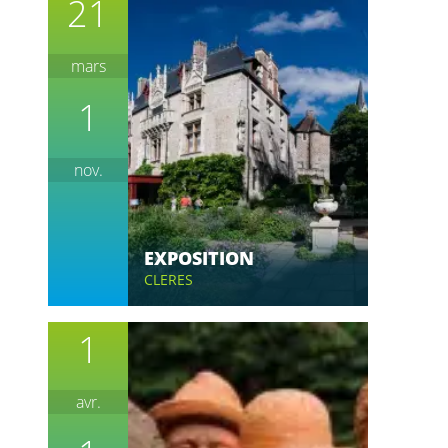
21
mars
1
nov.
EXPOSITION
CLERES
1
avr.