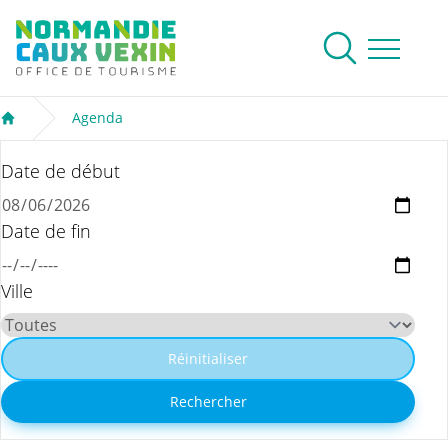
Normandie Caux Vexin
Rechercher
Ouvrir le me
Agenda
Accueil
Date de début
Date de fin
Ville
Réinitialiser
Rechercher