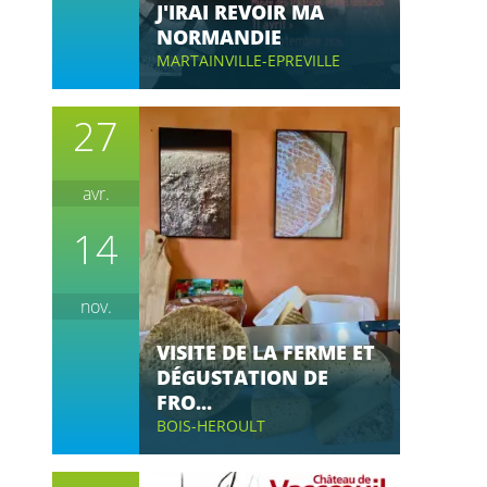
J'IRAI REVOIR MA
NORMANDIE
MARTAINVILLE-EPREVILLE
27
avr.
14
nov.
VISITE DE LA FERME ET
DÉGUSTATION DE
FRO...
BOIS-HEROULT