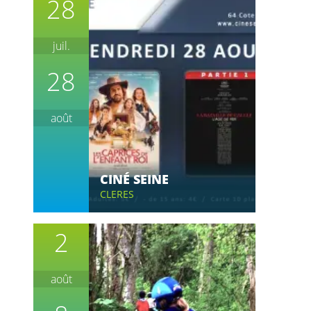
28
juil.
28
août
CINÉ SEINE
CLERES
2
août