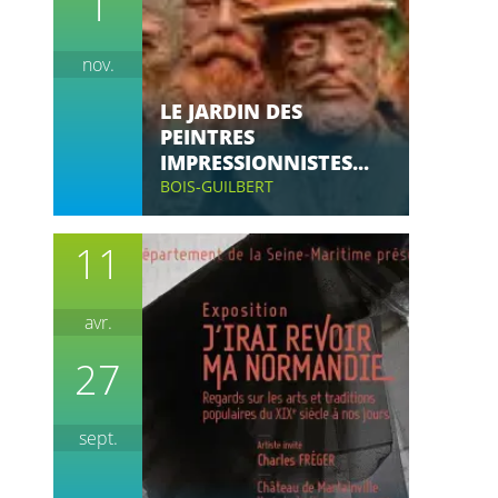
1
nov.
LE JARDIN DES
PEINTRES
IMPRESSIONNISTES...
BOIS-GUILBERT
11
avr.
27
sept.