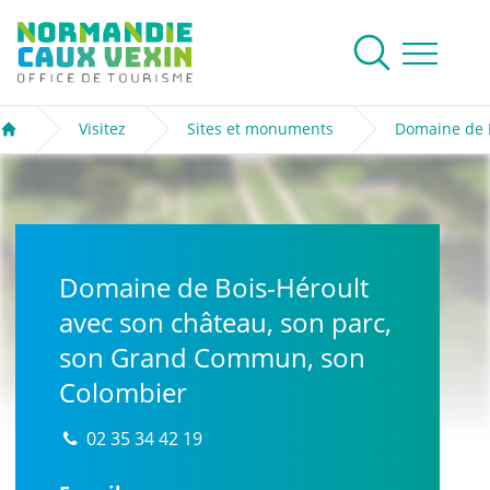
Normandie Caux Vexin
Rechercher
Ouvrir le me
Visitez
Sites et monuments
Domaine de B
Accueil
Domaine de Bois-Héroult
avec son château, son parc,
son Grand Commun, son
Colombier
02 35 34 42 19