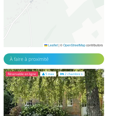
49.563788
1.40758
Leaflet
|
©
OpenStreetMap
contributors
À faire à proximité
Réservable en ligne
5 max
2 chambre s