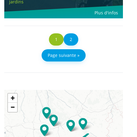
jardins
Plus d'infos
1
2
Page suivante »
+
−