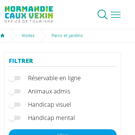
Normandie Caux Vexin
Rechercher
Ouvrir le me
Visitez
Parcs et jardins
Accueil
FILTRER
Réservable en ligne
Animaux admis
Handicap visuel
Handicap mental